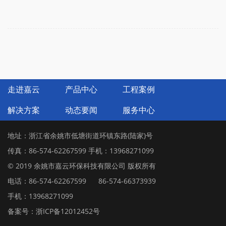
走进嘉云
产品中心
工程案例
解决方案
动态要闻
服务中心
地址：浙江省余姚市低塘街道环镇东路(陆家)号
传真：86-574-62267599 手机：13968271099
© 2019 余姚市嘉云环保科技有限公司 版权所有
电话：86-574-62267599
86-574-66373939
手机：13968271099
备案号：浙ICP备12012452号