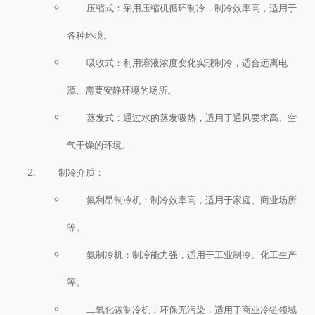
压缩式
：采用压缩机循环制冷，制冷效率高，适用于
各种环境。
吸收式
：利用溶液浓度变化实现制冷，适合远离电
源、需要安静环境的场所。
蒸发式
：通过水的蒸发吸热，适用于通风要求高、空
气干燥的环境。
制冷介质
：
氟利昂制冷机
：制冷效率高，适用于家庭、商业场所
等。
氨制冷机
：制冷能力强，适用于工业制冷、化工生产
等。
二氧化碳制冷机
：环保无污染，适用于商业冷链领域